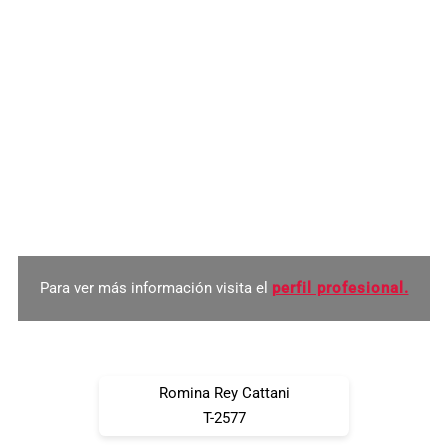
psicotécnica. Ha trabajado durante 3 años como Perito
Psicóloga de apoyo al Instituto de Medicina Legal de
Tenerife.
Actualmente desempeña su labor profesional tanto a nivel
privado como a través de la lista de peritos del turno de
oficio del Colegio Oficial de Psicología de Santa Cruz de
Tenerife y de Godoy Consultores y Auditores S.L., en
convenio con la Dirección General de Relaciones con al
Administración de Justicia del Gobierno de Canarias.
Para ver más información visita el
perfil profesional.
Romina Rey Cattani
T-2577