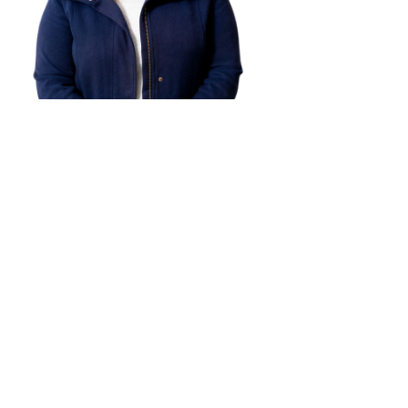
Licenciada en Psicología por la Universidad de La Laguna.
Máster en Prevención de Riesgos Laborales con la
especialidad de Ergonomía y Psicosociología aplicada, por la
Escuela de Alta Gestión Empresarial (E.A.G.E). Máster en
Psicología Clínica, Legal y Forense por la Universidad
Complutense de Madrid. Máster de Mediación Civil y
Mercantil: Experto en Mediación Familiar, por el Centro de la
Familia de Tenerife. Acreditación como Experta en Psicología
Forense por el Colegio Oficial de Psicología de Cataluña.
Miembro ordinario de la División de Psicología Jurídica
(Psijur) del Consejo General de la Psicología en España.
Entre su amplia formación cabe destacar las 350 horas como