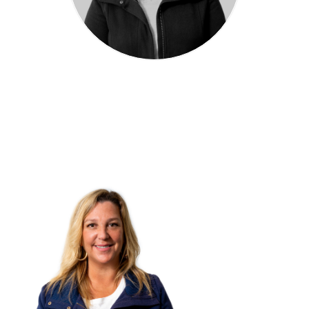
Laura Monje Benítez T-
1491