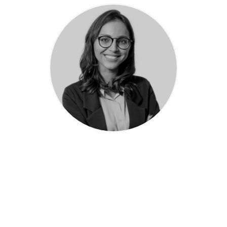
leer biografía
Romina Rey Cattani T-
2577